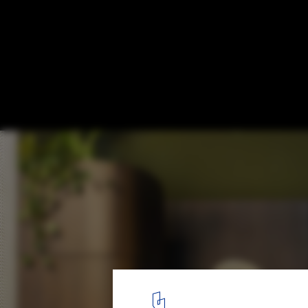
Bar [t3chno.DELTA] / Jeferson Branco Arqu
© Everson Martins
1
/ 25